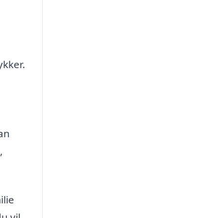
ykker.
an
,
ilie
u vil