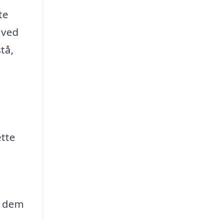
te
 ved
tå,
ette
e dem