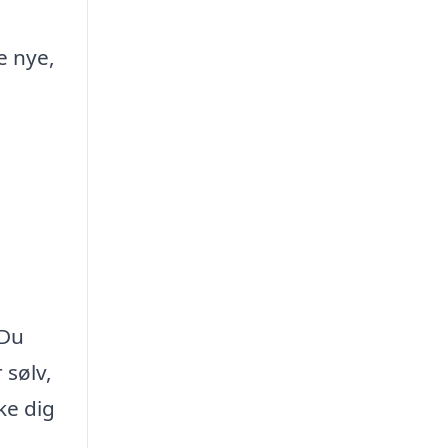
e nye,
 Du
 sølv,
ke dig