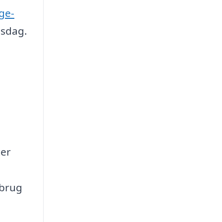
ige-
lsdag.
cer
sbrug