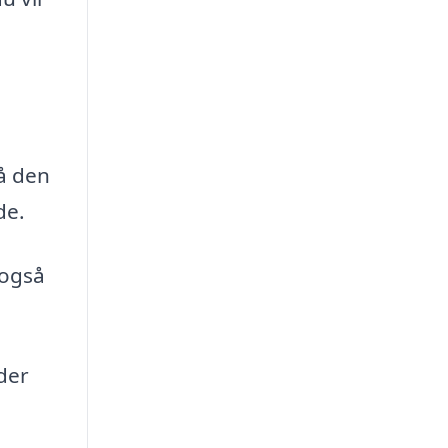
å den
de.
 også
 der