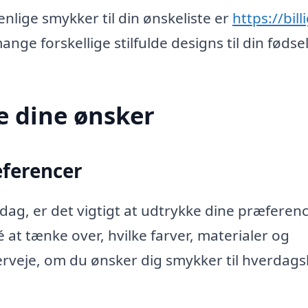
enlige smykker til din ønskeliste er
https://bill
nge forskellige stilfulde designs til din fødse
e dine ønsker
æferencer
sdag, er det vigtigt at udtrykke dine præferen
é at tænke over, hvilke farver, materialer og
verveje, om du ønsker dig smykker til hverdag