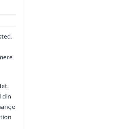
sted.
 mere
det.
l din
 mange
tion