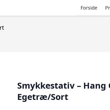
Forside
P
rt
Smykkestativ – Hang
Egetræ/Sort